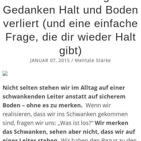
Bedürfnisse
Gedanken Halt und Boden
Emotionale Intelligenz
verliert (und eine einfache
Mentales Stärken
Aufmerksamkeit
Frage, die dir wieder Halt
Achtsamkeit
gibt)
Innere Konflikte
JANUAR 07, 2015
/
Mentale Stärke
KATEGORIEN
Allgemein
Nicht selten stehen wir im Alltag auf einer
Hypnose
schwankenden Leiter anstatt auf sicherem
Kommunikation
Boden – ohne es zu merken.
Wenn wir
Mentale Stärke
realisieren, dass wir ins Schwanken gekommen
Rezensionen
sind, fragen wir uns: „Was ist los?“
Wir merken
das Schwanken, sehen aber nicht, dass wir auf
einer Leiter stehen.
Wir haben den Bezug zu den