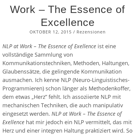
Bedürfnisse
Work – The Essence of
Emotionale Intelligenz
Excellence
Mentales Stärken
OKTOBER 12, 2015
/
Rezensionen
Aufmerksamkeit
Achtsamkeit
NLP at Work – The Essence of Exellence
ist eine
Innere Konflikte
vollständige Sammlung von
Kommunikationstechniken, Methoden, Haltungen,
KATEGORIEN
Glaubenssätze, die gelingende Kommunikation
Allgemein
ausmachen. Ich kenne NLP (Neuro-Linguistisches-
Hypnose
Programmieren) schon länger als Methodenkoffer,
dem etwas „Herz“ fehlt. Ich assoziierte NLP mit
Kommunikation
mechanischen Techniken, die auch manipulativ
Mentale Stärke
eingesetzt werden.
NLP at Work – The Essence of
Rezensionen
Exellence
hat mir jedoch ein NLP vermittelt, das mit
Herz und einer integren Haltung praktiziert wird. So