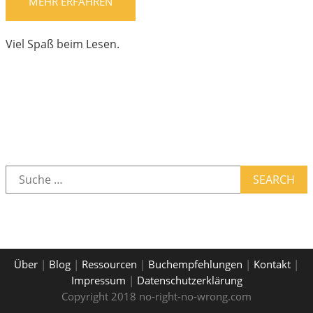
MEHR ERFAHREN
Viel Spaß beim Lesen.
SEARCH
Über
|
Blog
|
Ressourcen
|
Buchempfehlungen
|
Kontakt
|
Impressum
|
Datenschutzerklärung
Copyright 2018 no-right-no-wrong.com